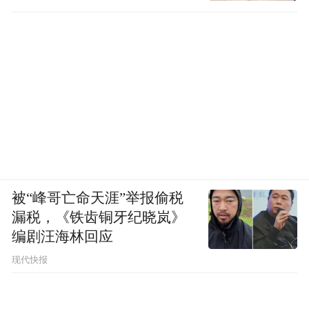
被“峰哥亡命天涯”举报偷税
漏税，《铁齿铜牙纪晓岚》
编剧汪海林回应
现代快报