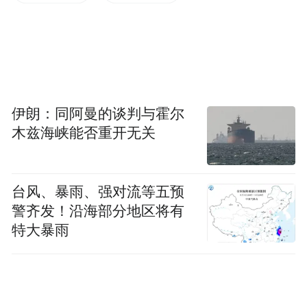
资渠道“最后一公里”，不断扩大对本土高新
技术企业、专精特新客户市场覆盖，全力支
持实体经济和新质生产力发展。
凤凰网广东发自东莞
伊朗：同阿曼的谈判与霍尔
来源：东莞市财政局
木兹海峡能否重开无关
编辑：张严
台风、暴雨、强对流等五预
警齐发！沿海部分地区将有
“特别声明：以上作品内容(包括在内的视频、图片或音
频)为凤凰网旗下自媒体平台“大风号”用户上传并发
特大暴雨
布，本平台仅提供信息存储空间服务。
Notice: The content above (including the videos,
pictures and audios if any) is uploaded and posted
by the user of Dafeng Hao, which is a social media
platform and merely provides information storage