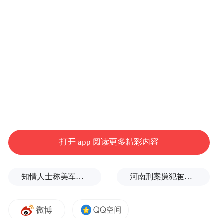
推进金融助企。
积极引导本地银行等金融机
构创新融资模式，通过科技e贷、善科贷等多
种信贷产品，加大新质生产力发展领域的信
贷投入，加速推动企业、产业转型升级，推
动高新技术与金融相互赋能；通过定期基层
打开 app 阅读更多精彩内容
督导、召开金融工作会议等方式，掌握当前
金融助企工作的堵点痛点，搭建金融机构入
知情人士称美军高层正寻求对伊战事“退出路径”
河南刑案嫌犯被抓：逃窜过程中伤害多人
企宣传的平台，引导金融机构主动对接企业
及其所在社区，充分了解融资需求，打通融