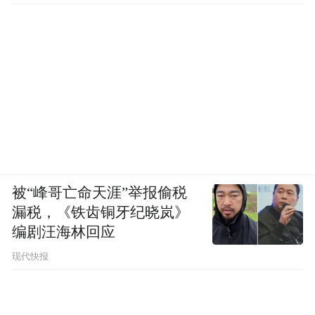
被“峰哥亡命天涯”举报偷税
漏税，《铁齿铜牙纪晓岚》
编剧汪海林回应
现代快报