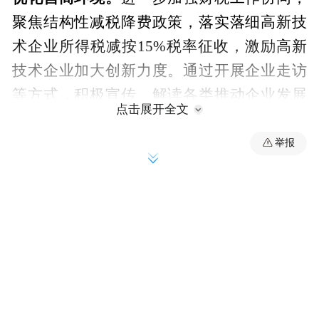
聚焦结构性减税降费政策，落实落细高新技
术企业所得税减按15%税率征收，激励高新
技术企业加大创新力度。通过开展企业走访
等方式，积极宣传、解读各类推动企业发展
点击展开全文
新质生产力的产业扶持政策，帮助企业了
解、熟悉相关的扶持政策，尽可能地将政策
举报
红利直接对接给创新驱动、科技转型的企
业，同时畅通奖补资金申报渠道，积极与企
业展开沟通，帮助企业申报各类奖补资金。