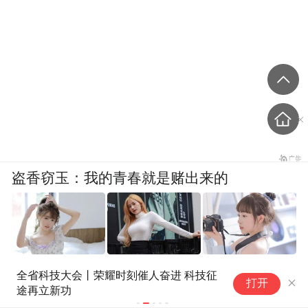
盗香窃玉：我的青春就是赌出来的
爽文
全省科技大会丨荣耀时刻催人奋进 科技征
江
打开
途再立新功
“金