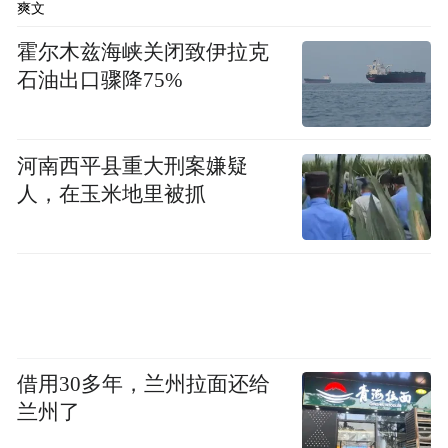
爽文
霍尔木兹海峡关闭致伊拉克
石油出口骤降75%
河南西平县重大刑案嫌疑
人，在玉米地里被抓
借用30多年，兰州拉面还给
兰州了