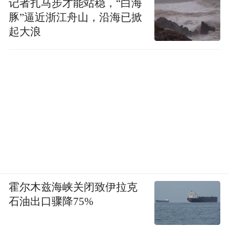
记者扎马步才能站稳，“白海
豚”逼近浙江舟山，沿海已掀
起大浪
霍尔木兹海峡关闭致伊拉克
石油出口骤降75%