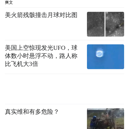
爽文
美火箭残骸撞击月球对比图
戴建星还从物流与市场的角度，给东莞智造
提了一个真诚建议：“要把质量做好，让老外
用五年不坏，然后我们用技术迭代让他们主
美国上空惊现发光UFO，球
动升级，而不是靠维修赚钱。”他认为，东莞
体数小时悬浮不动，路人称
智能制造已经具备全球竞争力，下一步关键
比飞机大3倍
是提升品牌形象，精准对接海外消费者的心
理和习惯。
侨商心声：东莞智造，值得被世界看见
通过实地走访，从厚街的智能工厂到松山湖
真实维和有多危险？
的科创高地，侨商们看到了一个立体、生动