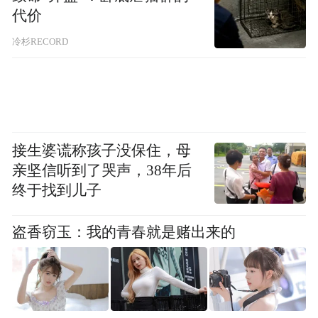
物流有限公司董事长戴建星在参观后直言。
代价
他特别强调，东莞企业出海中东、欧洲，不
冷杉RECORD
能盲目建厂，而应“先销售、再扎根”——先
用优质产品打开市场，再通过本地化合作实
现深度融入。
接生婆谎称孩子没保住，母
亲坚信听到了哭声，38年后
终于找到儿子
盗香窃玉：我的青春就是赌出来的