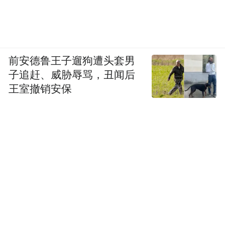
前安德鲁王子遛狗遭头套男
子追赶、威胁辱骂，丑闻后
王室撤销安保