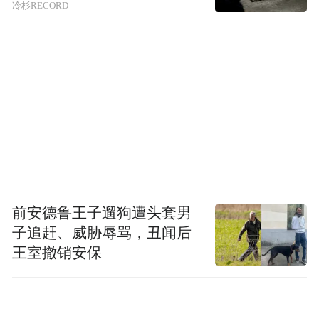
冷杉RECORD
前安德鲁王子遛狗遭头套男
子追赶、威胁辱骂，丑闻后
王室撤销安保