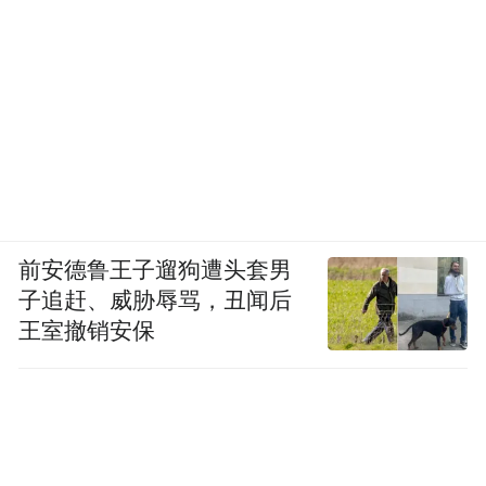
前安德鲁王子遛狗遭头套男
子追赶、威胁辱骂，丑闻后
王室撤销安保