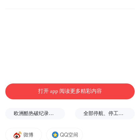
“这个智能床垫令我们很惊叹！”挪威广东商
打开 app 阅读更多精彩内容
会副会长庄敬强在参观后感慨地说。他注意
到，慕思的产品能根据人体睡姿自动调节支
欧洲酷热破纪录！德国近1.2万人因高温丧生
全部停航、停工，浙江海事局启动沿海Ⅱ级防台应急响应
撑力度，还能监测心率、呼吸等健康数据。
“东莞的科技真是一日千里。”庄敬强表示，
回到挪威后，将积极推动当地市场与东莞智