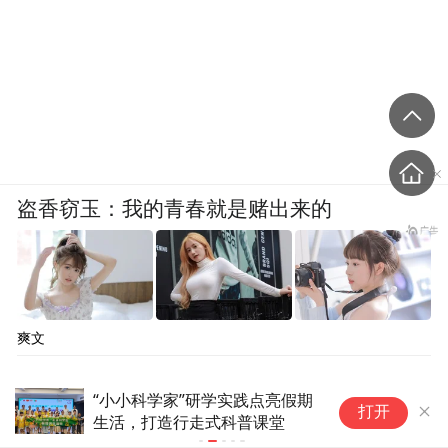
盗香窃玉：我的青春就是赌出来的
爽文
“小小科学家”研学实践点亮假期
广
打开
生活，打造行走式科普课堂
时
丨