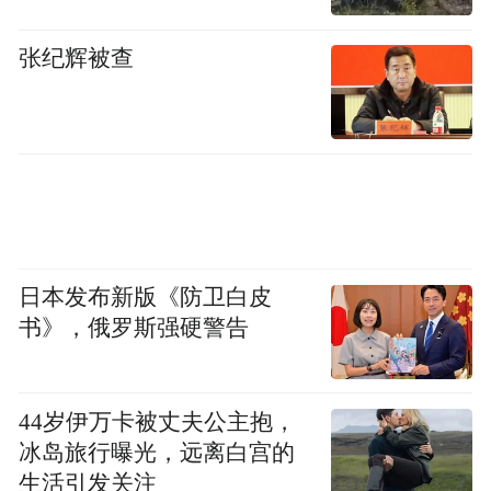
的东莞：它既有慕思这样把传统产业做到极
致的“单打冠军”，也有松山湖科学城这样集
张纪辉被查
聚新材料、智能装备、生物医药等新兴产业
的“创新雨林”。更重要的是，东莞已经形成
了一套完整的“智造生态”——从研发设计、
精密制造到供应链管理、跨境物流，环环相
扣。
“我们从世界各地辗转赶回东莞参加这次活
日本发布新版《防卫白皮
书》，俄罗斯强硬警告
动，很有意义。”参访团成员纷纷表示，不仅
感受到了家乡和祖国的变化，也认识了更多
朋友，加强了互动和产业交流。
44岁伊万卡被丈夫公主抱，
冰岛旅行曝光，远离白宫的
生活引发关注