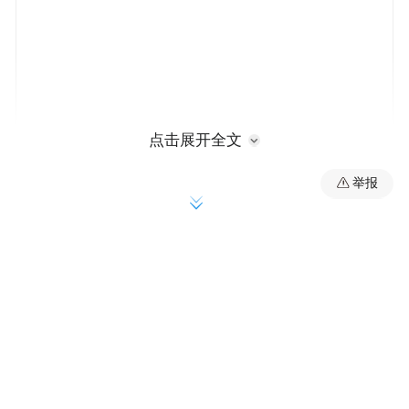
点击展开全文
举报
参访团首站来到慕思工厂。在睡眠博物馆
内，侨商们不仅看到了人类睡眠文化的演
变，更沉浸式体验了中医智慧与现代科技融
合的智能睡眠场景。