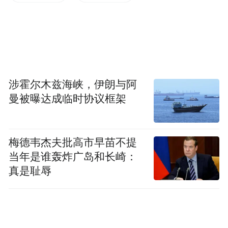
能家居产业的对接，让北欧家庭也能享受到
来自东莞的“智睡”体验。
从传统家具制造到智能睡眠系统集成商，慕
思的转型正是东莞制造向“智造”跃升的缩
涉霍尔木兹海峡，伊朗与阿
影。侨商们看到的不再是简单的代工产品，
曼被曝达成临时协议框架
而是具备自主品牌、核心技术、场景化解决
方案的“东莞优品”。
梅德韦杰夫批高市早苗不提
从“世界工厂”到“创新之都”的全景图
当年是谁轰炸广岛和长崎：
真是耻辱