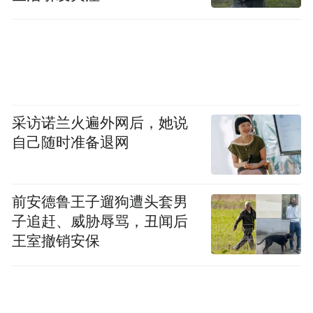
采访诺兰火遍外网后，她说
自己随时准备退网
前安德鲁王子遛狗遭头套男
2026年，东莞明确提出“持续做大做强‘侨助
子追赶、威胁辱骂，丑闻后
千企万品出海’活动”。而这场4月11日下午的
王室撤销安保
实地走访，恰恰让“出海”二字有了更具体的
注脚：它不是把库存搬出去，而是把“智创优
品”的品牌立起来；它不是单打独斗，而是通