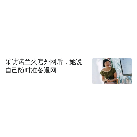
过侨商这张覆盖全球的网络，让东莞制造精
准对接海外需求。
当20多个国家的侨商把在东莞的所见所闻带
回所在国，当东莞的智能床垫、智能装备、
3C配件、特色农产品经由侨链走向中东、欧
采访诺兰火遍外网后，她说
洲、南美，“智创优品，莞贸全球”就不再只
自己随时准备退网
是一句口号，而是一场实实在在的全球行
动。
凤凰网广东发自东莞
来源：东莞侨联
编辑：张琳