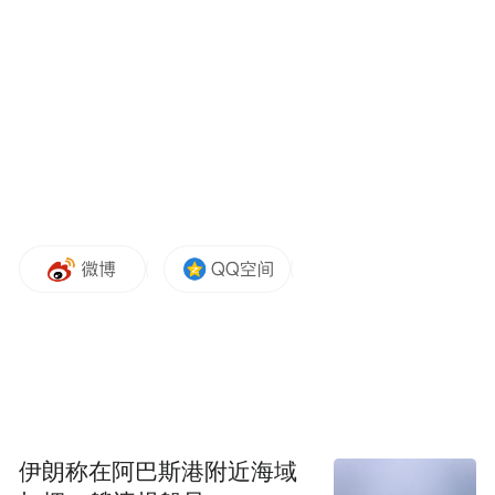
段性成效，但也要清醒认识到，当前区域发
展仍存在问题短板，必须锚定全年目标任
务，全力攻坚招商引资，推动重大项目提速
增效，培育新兴产业发展壮大，积极构建科
技创新体系，齐心协力开创水乡经济区高质
量统筹发展新局面。
会议强调
要全力攻坚项目落地，
用好以商招商、“走出
去”招商、协会招商、基金招商等招商措施，
构建市-经济区-镇三级联动招商机制，强化招
商线索共享与项目协同落地，切实引进一批
伊朗称在阿巴斯港附近海域