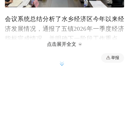
会议系统总结分析了水乡经济区今年以来经
济发展情况，通报了五镇2026年一季度经济
指标完成情况，并明确下一阶段工作重点、
点击展开全文
二季度及全年发展目标，同步梳理市重大项
目建设进度及后续安排。同时，围绕科技服
举报
务、双创平台、产业基金、储能研究中心升
级，以及人工智能、低空经济等新兴产业培
育，逐项汇报阶段性成效，全面复盘全域招
商、联合招商工作成果。五镇依次汇报本年
度招商引资、新兴产业培育进展，深入剖析
短板弱项，提出下一步计划。针对各镇反映
的难点堵点，管委会现场统筹协调、逐项回