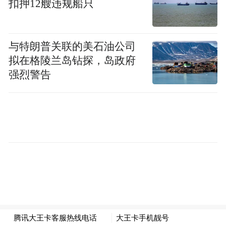
实质性的大项目、好项目。
扣押12艘违规船只
要精心培优创新生态，
深化科技会商机制，
与特朗普关联的美石油公司
加快出台产业和科技扶持政策，推动双创社
拟在格陵兰岛钻探，岛政府
区政策红利惠及五镇，提速科创基金运作，
强烈警告
着力培育壮大大人工智能、低空经济等新兴
产业。
要提速项目建设投产，
抓好重大项目早动
工、早投产，为水乡经济注入新动能。
要持续培育壮大新兴产业，
加大对新能源、
人工智能、低空经济等新兴赛道的招引培育
力度，谋划一批特色应用场景项目，加快构