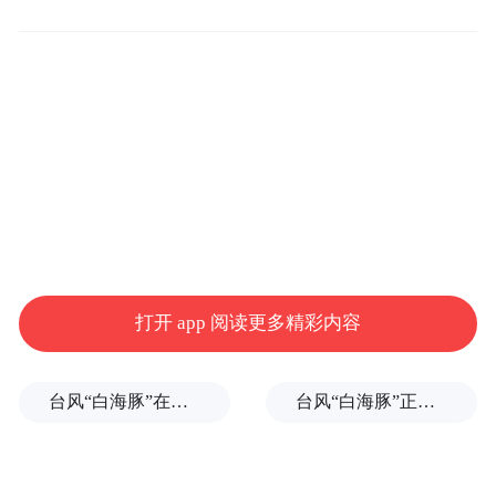
应，细化举措、压实时限，切实推动各类问
题闭环高效解决。
打开 app 阅读更多精彩内容
会议指出
台风“白海豚”在浙江玉环登陆，大片树木被吹倒
台风“白海豚”正式登陆
在市委市政府的正确领导下，水乡经济区管
委会和五镇坚定信心、承压前行，取得了阶