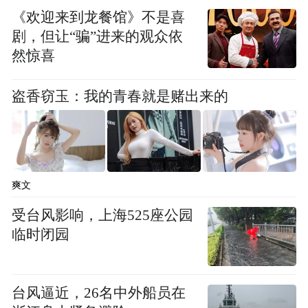
编辑：秦文君
《欢迎来到龙餐馆》不是喜
剧，但让“骗”进来的观众依
然惊喜
“特别声明：以上作品内容(包括在内的视频、图片或音
频)为凤凰网旗下自媒体平台“大风号”用户上传并发
布，本平台仅提供信息存储空间服务。
盗香窃玉：我的青春就是赌出来的
Notice: The content above (including the videos,
pictures and audios if any) is uploaded and posted
by the user of Dafeng Hao, which is a social media
platform and merely provides information storage
space services.”
爽文
受台风影响，上海525座公园
临时闭园
台风逼近，26名中外船员在