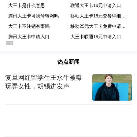
建“产学研”一体新兴产业生态，助力高质量
发展提质增效。
下来，水乡经济区将以此次会议为契机，强
化统筹协同、细化工作举措、压实工作责
任，切实把会议部署转化为推动发展的实际
行动，凝聚发展合力、破解发展难题，奋力
热点新闻
打造具有水乡特色的高质量统筹发展示范
复旦网红留学生王水牛被曝
区，为加快建设“智创优品、和美宜居”的现
玩弄女性，胡锡进发声
代化新东莞贡献水乡力量！
凤凰网广东发自东莞
来源：水乡宣