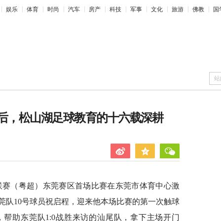
娱乐
体育
时尚
汽车
房产
科技
军事
文化
旅游
佛教
国
站
背后，松山湖足球教育的十六载深耕
城市联赛（粤超）东莞赛区首场比赛在东莞市体育中心激
莞队10号球员祝启程，迎来他本场比赛的第一次触球
帮助东莞队1:0战胜来访的汕尾队，拿下主场开门