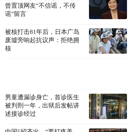
曾置顶网友“不信谣，不传
谣”留言
被核打击81年后，日本广岛
废墟旁响起抗议声：拒绝拥
核
8万平方米的草坪上，歌手与乐迷共同书写这
场夏日限定的音乐叙事。台上，歌手们用歌
男童遭漏诊身亡，首诊医生
声唱响梦想；台下，乐迷们用欢呼、合唱，
被判刑一年，出狱后发帖讲
以最真挚的热情回应。
述接诊经过
超9万名乐迷前来，开启一场音乐之旅
中国5招齐出，“要打疼美