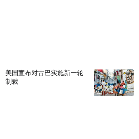
by the user of Dafeng Hao, which is a social media
platform and merely provides information storage
space services.”
美国宣布对古巴实施新一轮
制裁