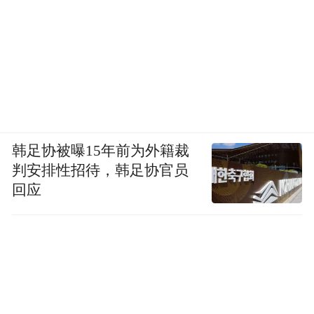
中科院东莞材料所生物医用材料研究部负责
人张晔是资深乐迷，“现场不仅融入了吉他售
卖等科技元素摊位，还出现了烧鹅玩偶、特
色logo周边等东莞本土文创产品，氛围年
轻、活力十足。”
韩足协被曝15年前为外籍裁
法国特级教授Sandro Vaienti携家人一同参加
判安排性招待，韩足协官员
了音乐节：“第一次在中国参加这样的活动，
回应
感到非常惊喜，很喜欢年轻人听音乐的氛
围。”
当科创高地松山湖遇上草莓音乐节，跨界融
合，让年轻的心跳与创新的脉搏同频共振。