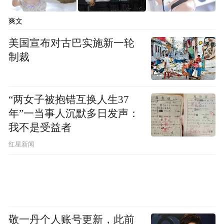
爽文
5月4日，乐队主题日压轴登场。国际传奇
美国宣布对古巴实施新一轮
Pixies带来60分钟小专场，《Where Is My
制裁
Mind?》引发现场沸腾；吉他手Johnny Marr
掀起英伦摇滚热潮。痛仰、万能青年旅店、
蛙池、夏日入侵企画等国内顶级乐队轮番掀
“两女子被抱错互换人生37
年”一当事人沉默多日发声：
起全场热潮，DOUDOU、虎啸春、马頔等乐
我不是受益者
队激情献演，马頔代表作《南山南》引起现
红星新闻
场万人大合唱。
敬一丹个人账号更新，此前