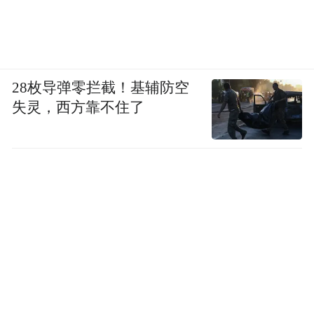
多个镇街公安分局、交管大队警力，设置13
个安保区，切实做好安全监管工作。交通部
门加密地铁运力，地铁累计接送乐迷126148
人次。此外，共设置2个出租车、网约车停车
28枚导弹零拦截！基辅防空
点，安排22个社会停车场合计7942个车位，
失灵，西方靠不住了
安排接驳运力80辆。接驳车累计摆渡1754个
班次，累计接送乐迷19703人次，场地周边网
约车服务乐迷约2.26万人次。