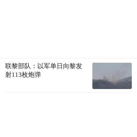
乐享松湖”商文旅促消费系列活动，将演出流
量转化为消费增量，带动周边商圈客流大幅
增长，形成“场内+场外”全域促消费格局。据
统计，3天拉动东莞文旅、餐饮、住宿、零
售、商超、交通等相关行业消费约3.6亿元。
多部门协同联动，全力维护社会面安全有序
联黎部队：以军单日向黎发
射113枚炮弹
2026东莞超级草莓音乐节是近年来东莞草莓
音乐节到场人数最多的一届。
为保障音乐节的顺利举办，文旅、公安、消
防、交通等多部门密切联动，全力维护音乐
节期间社会秩序安全稳定。市公安部门抽调