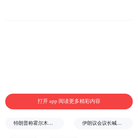
从首日的“天籁之音”唱作盛宴，到第二日的
大湾区粤语专场，再到第三日的乐队主题狂
欢，三天三种主题，36组歌手，轮番上演，
唱响松山湖畔。
首日演出堪称“天籁之音”的盛宴，颜人中、
蔡健雅、徐佳莹、陈珊妮等极具分量的唱作
人精彩亮相，陈婧霏、房东的猫等悉数开
唱。陈婧霏慵懒嗓音裹着初夏热风缓缓流
淌，大方分享对东莞烧鹅的念念不忘；房东
打开 app 阅读更多精彩内容
的猫手持松山湖科技产品无弦吉他弹奏《美
好事物》，治愈旋律引发现场合唱；徐佳莹
温柔唱腔响起，首首戳心，将气氛推向高
特朗普称霍尔木兹海峡协议尚未达成，正参与相关谈判
伊朗议会议长喊话：别再作秀了！
潮。