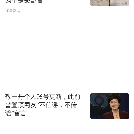
我不是受益者
提醒，发布“文明观演”“绿色出行”等系列短
红星新闻
视频，现场免费发放环保垃圾袋，打造 “无痕
音乐节”，生动展现了东莞松山湖的青春力量
与文明风貌。
凤凰网广东发自东莞
来源：莞宣
编辑：秦文君
敬一丹个人账号更新，此前
“特别声明：以上作品内容(包括在内的视频、图片或音
曾置顶网友“不信谣，不传
频)为凤凰网旗下自媒体平台“大风号”用户上传并发
谣”留言
布，本平台仅提供信息存储空间服务。
Notice: The content above (including the videos,
pictures and audios if any) is uploaded and posted