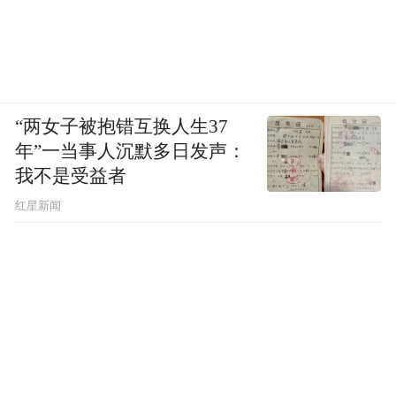
AI眼镜、智能鱼缸、机器人等黑科技，集中
呈现东莞“智创优品”的科创硬实力，呈现松
山湖科学城蓬勃的科创活力。
“两女子被抱错互换人生37
未知星球的展台前围满了年轻人，大家争相
年”一当事人沉默多日发声：
体验无弦吉他。这把智能乐器以发光触控板
我不是受益者
取代琴弦，左手按键、右手轻扫，30秒即可
红星新闻
完成弹唱，内置多种高保真音色，单人便能
营造乐队氛围。
“现场火爆远超预期，有乐迷第一次拿起乐器
就沉浸在自己弹唱的喜悦中。”未知星球品牌
公关负责人李嘉欣说。