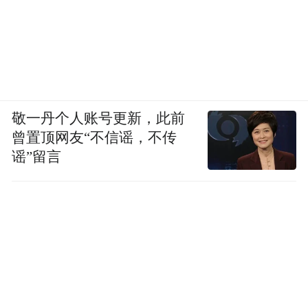
敬一丹个人账号更新，此前
曾置顶网友“不信谣，不传
一位从新疆跨越四千多公里赶来参加音乐节
谣”留言
的观众说：“这个五一假期，我要到大湾区旅
游，恰逢有东莞草莓音乐节。现场氛围很
好，人超多，但秩序很不错。接下来，也会
感受一下东莞的风土人情。”
在松山湖畔的音乐节现场，无数年轻的面孔
被旋律感染。乐迷乔姝玥说：“第一次踏上东