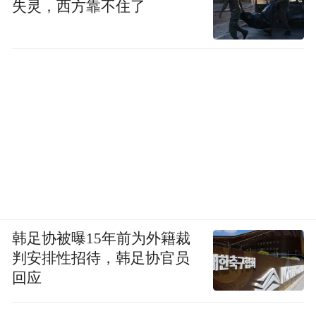
人等问题十分感兴趣。”本末科技品牌宣传经
失灵，西方靠不住了
理叶淑贤表示，该公司带来了全球首款整机
模块具身智能机器人，具有全域拼接、多形
态负载的优越性能。
这场科技与音乐的跨界盛宴，同样吸引了众
多扎根松山湖的科研工作者及高新技术企业
研发人员纷至沓来。他们在实验室与生产线
之外，近距离触摸前沿科技产品，感受音浪
与创新的双重律动。
韩足协被曝15年前为外籍裁
判安排性招待，韩足协官员
回应