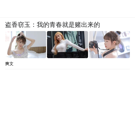
莞这片土地，赶上了人生第一场音乐节。这
里太chill了，整个人都放松下来了，跟着音
盗香窃玉：我的青春就是赌出来的
乐随心所欲地唱啊跳啊，特别尽兴！”
烧鹅成为许多乐迷心心念念的美食。歌手陈
婧霏登台时分享了自己的东莞美食体验：“昨
天吃了烧鹅，领略到了东莞人的幸福，为了
爽文
烧鹅，我会再来东莞！”