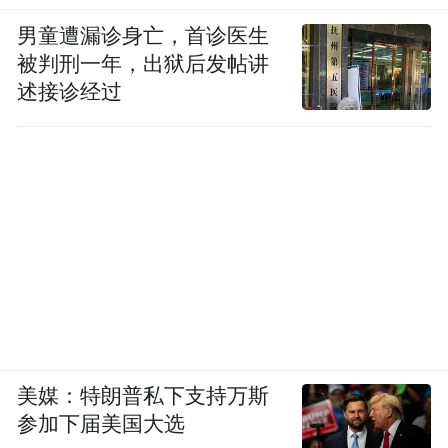
食消费节，发放多档消费券；叠加家电，数
男童遭漏诊身亡，首诊医生
码“以旧换新”和汽车报废更新补贴，形成“场
被判刑一年，出狱后发帖讲
内+场外”全域促消费格局。
述接诊经过
美媒：特朗普私下支持万斯
参加下届美国大选
4月25日-5月5日，“草莓音乐节”前置延伸项