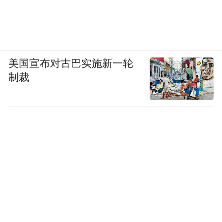
构建全域促消费格局，将演出流量转化为消
费留量
从交通出行、餐饮住宿到商圈零售、文旅体
美国宣布对古巴实施新一轮
制裁
验，音乐节构建起的“吃住行游购娱”全链条
消费场景……一次汇聚超9万名乐迷的大型音
乐盛事，对区域消费带来显著的拉动效应。
以2026东莞超级草莓音乐节为契机，东莞开
展“乐购东莞 乐享松湖”商文旅促消费系列活
动，联动全市重点景区，酒店，商圈等，凭
音乐节门票可享专属折扣，消费券等优惠，
推出票根集章打卡和“食在东莞”线上线下美