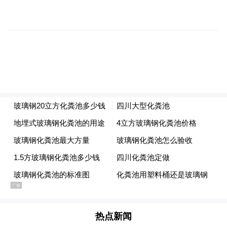
番登台，经典港乐金曲接连唱响，瞬间唤醒
全场港乐DNA。林二汶温情开唱，周柏豪与
连诗雅默契合唱《一事无成》掀起回忆浪
潮，陈柏宇《你瞒我瞒》引发共鸣。蔡琴时
隔八年重返草莓舞台，以醇厚嗓音点燃全场
氛围，并现场宣布重磅消息：“明年将告别舞
台。”
热点新闻