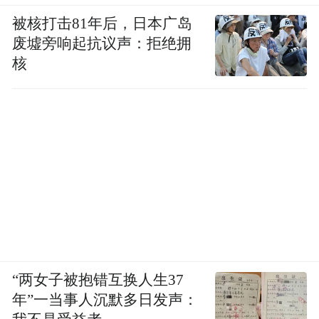
被核打击81年后，日本广岛
废墟旁响起抗议声：拒绝拥
核
城管、市场监管、气象、应急、工信、卫健
等部门在音乐节现场和周边做好各项服务保
障工作。来自广东医科大学、东莞理工学院
和广东科技学院等高校400人次志愿者，覆盖
9个核心交通节点开展志愿服务保障，累计服
务时长近3500小时，为音乐节的顺利举办提
供了有力保障。
“两女子被抱错互换人生37
年”一当事人沉默多日发声：
松山湖还通过多种方式开展文明宣传与温馨