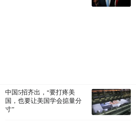
目——草莓TOWN，首次以城市限定的形式
落地松山湖悠兰里ULAND，成为热门打卡
点，构建出一个可漫步、可打卡、可消费的
青年文化场域，也成为本次音乐节促消费的
鲜明体现。
悠兰里ULAND、东莞松山湖万象汇、松湖万
科生活广场、佳纷天地、滨湖万科里等五大
核心商圈，假期整体客流量较平时周末大幅
中国5招齐出，“要打疼美
增长，餐饮、零售等品类表现尤为突出，展
国，也要让美国学会掂量分
寸”
现出强劲的“音乐节+商圈”联动效应。
2026东莞超级草莓音乐节联动开展“乐购东莞