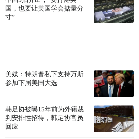
国，也要让美国学会掂量分
三天时间里，草莓音乐节以唱作、粤语、乐
寸”
队三大主题轮番登场，吸引四面八方的年轻
人齐聚东莞松山湖，共赴这场音乐与青春的
约会，尽情释放、自在狂欢。
据统计，3天入场人数超9万人，乐迷以年轻
群体为主，35岁以下年轻乐迷占比近9成，外
美媒：特朗普私下支持万斯
参加下届美国大选
地来莞乐迷占75%。
韩足协被曝15年前为外籍裁
判安排性招待，韩足协官员
回应