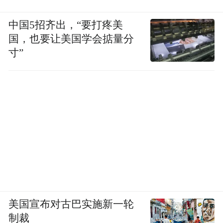
中国5招齐出，“要打疼美
国，也要让美国学会掂量分
寸”
青春适配音乐，烧鹅犒劳味蕾，成为这场音
乐节最地道的“东莞打开方式”。这场音乐之
旅，始于对音乐的热爱，最终在歌声与湖风
里，酿成了一次关于青春与城市的双向奔
赴。
科技+音乐，“智创优品”为舞台注入硬核灵魂
美国宣布对古巴实施新一轮
当治愈系唱作组合“房东的猫”手持松山湖科
制裁