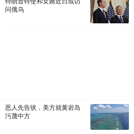
特朗普特使和女婿近日或访
问俄乌
恶人先告状，美方就黄岩岛
污蔑中方