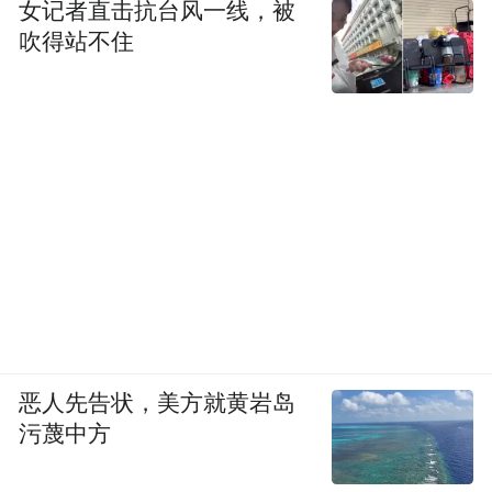
女记者直击抗台风一线，被
吹得站不住
恶人先告状，美方就黄岩岛
污蔑中方