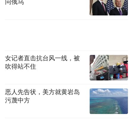
问俄乌
女记者直击抗台风一线，被
吹得站不住
恶人先告状，美方就黄岩岛
污蔑中方