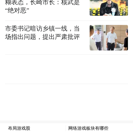
糊表态，长崎市长：核武是
专业水平，为打造凤岗品质学前教育、助力
“绝对恶”
城乡学前教育优质均衡发展贡献力量。
市委书记暗访乡镇一线，当
来源：凤岗宣
场指出问题，提出严肃批评
编辑：莫彦琦
“特别声明：以上作品内容(包括在内的视频、图片或音
频)为凤凰网旗下自媒体平台“大风号”用户上传并发
布，本平台仅提供信息存储空间服务。
Notice: The content above (including the videos,
pictures and audios if any) is uploaded and posted
by the user of Dafeng Hao, which is a social media
platform and merely provides information storage
space services.”