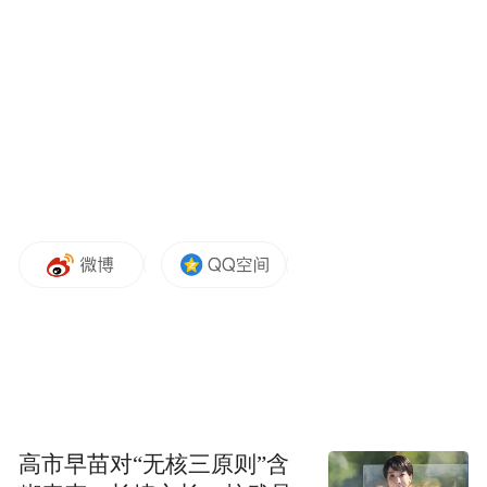
为带动园和核心园颁发证书
根据发展规划，省级试点中心园将示范带
动，核心园协同依托，赋能凤岗镇幼教集团
“3+N”办园模式的成功经验，建立健全资源共
享机制，通过开展联片教研、师资互派、跟
岗学习等形式，实现镇域内学前教育课程、
教学、教师、研训一体化管理。
此次学前教育一体化管理资源中心的启动，
是凤岗镇落实上级教育部署、深化学前教育
改革的重要举措。凤岗镇将持续整合镇域学
前教育资源，以省级试点中心园为标杆，强
高市早苗对“无核三原则”含
化核心园辐射带动作用，持续提升保教队伍