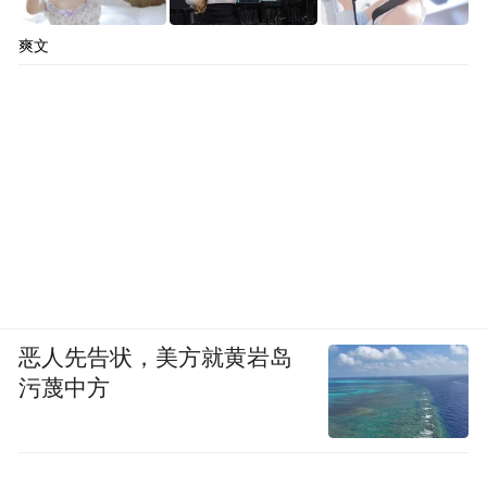
爽文
恶人先告状，美方就黄岩岛
污蔑中方