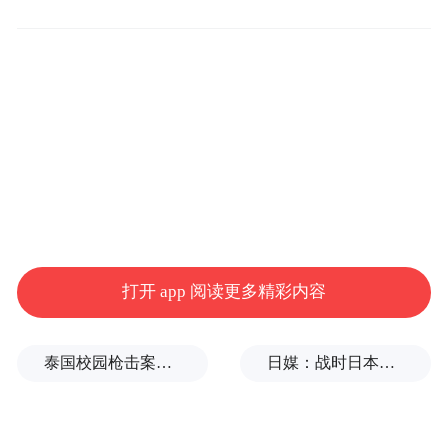
打开 app 阅读更多精彩内容
泰国校园枪击案致9死，枪手父亲道歉
日媒：战时日本多所大学进行输血人体实验，向患者注射动物血