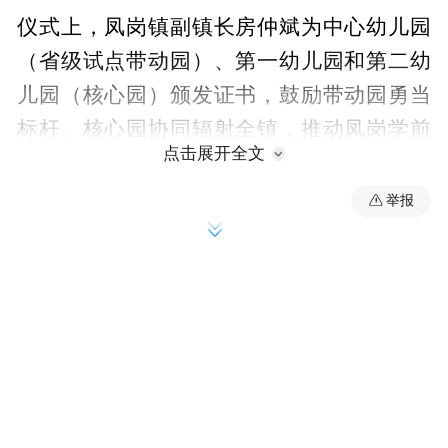
仪式上，凤岗镇副镇长房仲斌为中心幼儿园
（省级试点带动园）、第一幼儿园和第二幼
儿园（核心园）颁发证书，鼓励带动园勇当
标杆、核心园协同辐射全镇，推动凤岗学前
点击展开全文
教育迈向优质均衡发展新阶段。随后，嘉宾
们携手为凤岗镇城乡学前教育一体化管理资
举报
源中心按下启动键，标志着凤岗学前教育事
业开启了“资源共享、协同发展、质量同升”
的全新篇章。