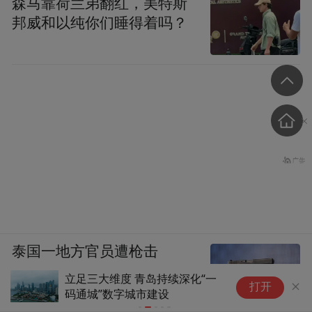
森马靠荷兰弟翻红，美特斯
邦威和以纯你们睡得着吗？
泰国一地方官员遭枪击
足三大维度 青岛持续深化“一
土耳其官员否认黑
打开
通城”数字城市建设
CCTV国际时讯