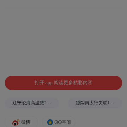
打开 app 阅读更多精彩内容
辽宁凌海高温致28名务农人员中暑死亡？官方回应
独闯南太行失联14天的女子已确认遇难，遗体在悬崖被找到
相关链接：无人机分类标准——
无人驾驶航空器按照性能指标分为微型、轻