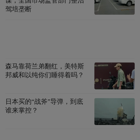
谋，全国市场监管部门整治
驾培垄断
森马靠荷兰弟翻红，美特斯
邦威和以纯你们睡得着吗？
日本买的“战斧”导弹，到底
谁来掌控？