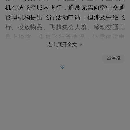
机在适飞空域内飞行，通常无需向空中交通
管理机构提出飞行活动申请；但涉及中继飞
行、投放物品、飞越集会人群、移动交通工
具上操控、集群飞行等情况，仍需依法申
点击展开全文
请。操控小型无人机在适飞空域内飞行，也
需考取对应等级的民用无人驾驶航空器操控
举报
员执照。