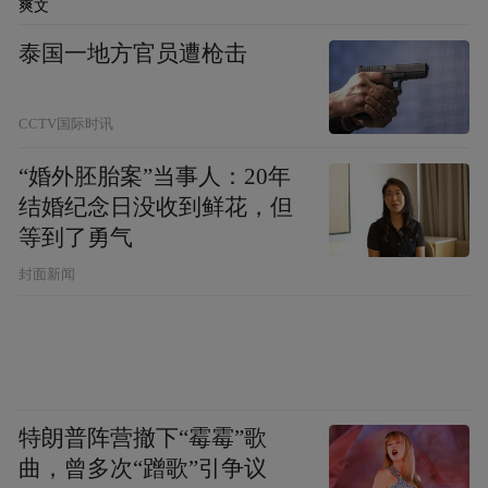
爽文
泰国一地方官员遭枪击
CCTV国际时讯
“婚外胚胎案”当事人：20年
结婚纪念日没收到鲜花，但
等到了勇气
封面新闻
特朗普阵营撤下“霉霉”歌
曲，曾多次“蹭歌”引争议