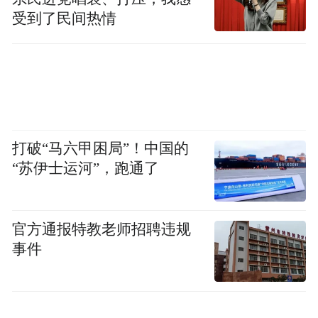
凤凰网广东发自东莞
受到了民间热情
来源：东城宣
编辑：陈小娟、谢炜峰（实习）
“特别声明：以上作品内容(包括在内的视频、图片或音
打破“马六甲困局”！中国的
频)为凤凰网旗下自媒体平台“大风号”用户上传并发
“苏伊士运河”，跑通了
布，本平台仅提供信息存储空间服务。
Notice: The content above (including the videos,
pictures and audios if any) is uploaded and posted
by the user of Dafeng Hao, which is a social media
官方通报特教老师招聘违规
platform and merely provides information storage
事件
space services.”