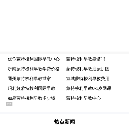
▲项目效果图
项目紧邻莞龙路以及地铁2号线榴花公园站和
茶山站，既能高效对接珠三角高速公路网，
又可借助便捷的通勤条件吸引和稳定人才，
保障项目投产后的可持续发展。
生益电子自扎根东城以来，始终深耕印制电
路板（PCB）领域。此次新项目的落地，延
续了企业深耕高端制造的发展路径，将打造
集高效、绿色、可持续于一体的智慧化工
热点新闻
厂，引进国际先进生产设备，深度融合智能