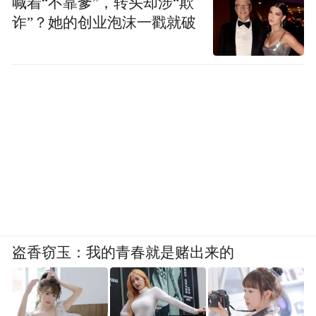
喊着“不靠爹”，转头却涉“欺
诈”？她的创业泡沫一戳就破
盗香窃玉：我的青春就是赌出来的