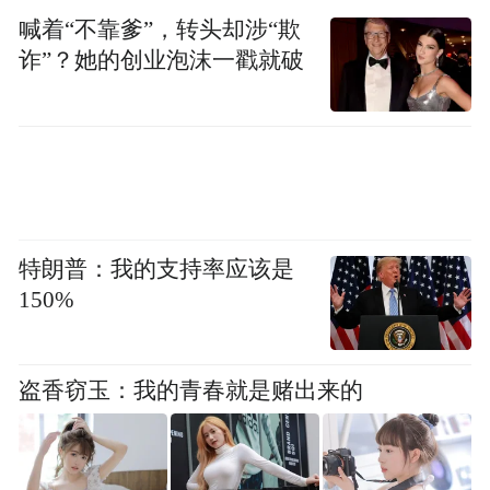
化系统，重点聚焦人工智能算力、高密互联
喊着“不靠爹”，转头却涉“欺
诈”？她的创业泡沫一戳就破
前沿领域，达产后将进一步扩大企业在高端
PCB领域的竞争优势，带动相关产业链集聚
升级，推动东城电子信息产业向高端化、智
能化、绿色化转型。
“东城速度”持续发力
特朗普：我的支持率应该是
150%
提速高质量发展新征程
盗香窃玉：我的青春就是赌出来的