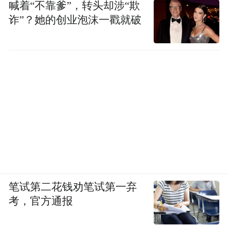
喊着“不靠爹”，转头却涉“欺
诈”？她的创业泡沫一戳就破
笔试第二花钱劝笔试第一弃
考，官方通报