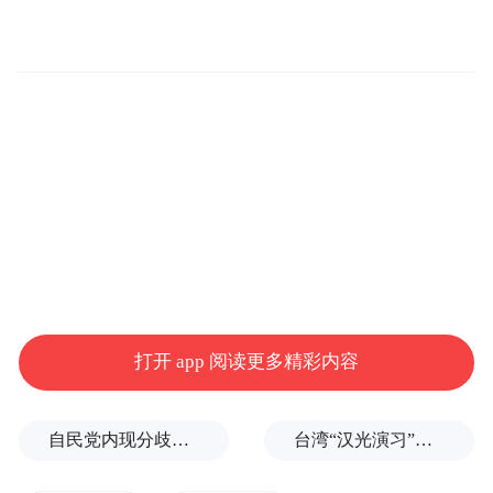
擘画产业发展新蓝图
项目由生益电子股份有限公司投资建设，首
期投资20亿元，占地面积约2.7万平方米，建
筑面积约9万平方米，建设周期三年（2026年
至2028年），规划产能16.72万平方米/年，
预计2028年二季度试产，2030年步入稳定达
产。
项目将专注于人工智能计算HDI印制线路板
打开 app 阅读更多精彩内容
的研发、制造及销售，致力于满足AI服务器
及数据中心市场对高阶、高密度互连
自民党内现分歧，不少对华友好议员疏远高市内阁
台湾“汉光演习”在淡水河口设防，声称怕台北被突袭
（HDI）产品的需求，进一步巩固生益电子