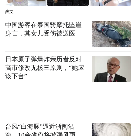
爽文
中国游客在泰国骑摩托坠崖
身亡，其女儿受伤被送医
日本原子弹爆炸亲历者反对
千亿企业再拓疆，智创东城启新篇。此次生
高市修改无核三原则，“她应
益电子人工智能计算HDI生产基地建设项目
该下台”
的动工，不仅是生益电子实现高质量发展的
新起点，更是东城加快构建现代产业体系、
推动产业能级再跃升的重要契机。
未来，东城将锚定“智创优品、和美宜居”城
台风“白海豚”逼近浙闽沿
市发展战略目标，持续优化营商环境、狠抓
海，10余省份将掀强风雨