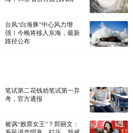
项目建设，持续拓展连片产业空间，高标准
推进同沙湖科技园、温塘现代化产业园区建
台风“白海豚”中心风力增
设，以实打实的举措推动项目早建成、早投
强！今晚将移入东海，最新
产、早见效，持续擦亮“拿地即开工”“完工即
路径公布
投产”的“东城速度”，与企业携手并肩、同心
发力，奋力打造东莞高端城区，为东莞在高
质量发展中走在前列作出东城贡献！
东城将以新项目蓄势起航、新动能加速集
笔试第二花钱劝笔试第一弃
聚，持续以优质营商环境护航企业发展，以
考，官方通报
重大项目建设赋能产业跃升，持续培育新质
生产力，奋力书写区域高质量发展的新答
卷。
被讽“败票女王”？郑丽文：
系民进党唱衰、打压，我感