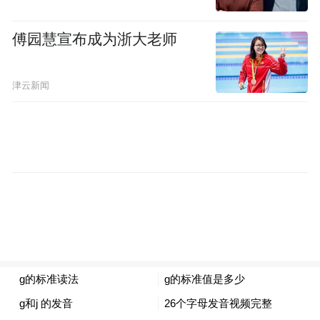
补贴标准按照购买新车价格分为三档：
傅园慧宣布成为浙大老师
①购车价格为6万元（含）至8万元（不含）
津云新闻
2000元
的消费者，补贴
/辆；
②购车价格为8万元（含）至15万元（不含）
4000元
的消费者，补贴
/辆；
③购车价格为15万元（含）以上的消费者，
5000元
补贴
/辆。
注：新购车辆价格为减去生产、流通环节所
有优惠后最终销售价格，以新车销售发票含