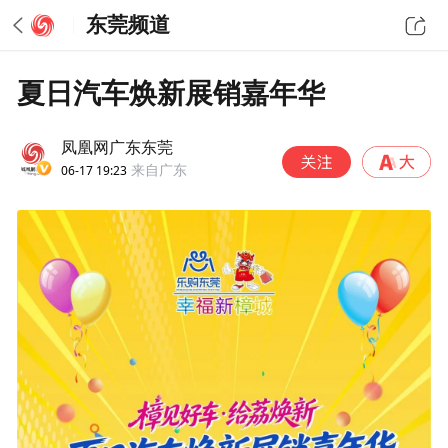
东莞频道
夏日汽车焕新展销嘉年华
凤凰网广东东莞
06-17 19:23
来自广东