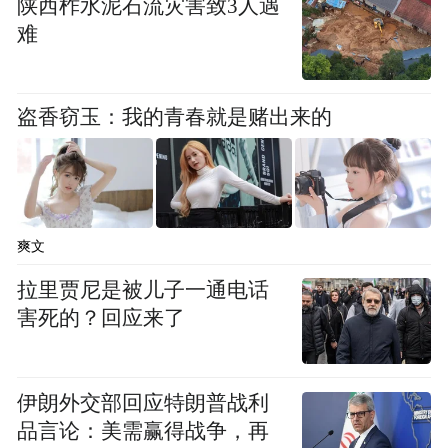
新
”申请；或者关注银联商务广东分公司，点
陕西柞水泥石流灾害致3人遇
难
击菜单栏“热门活动-广东以旧换新或发送‘粤
焕新’”即可。
盗香窃玉：我的青春就是赌出来的
3
汽车报废更新补贴
补贴时间：2026年1月1日至12月31日
爽文
拉里贾尼是被儿子一通电话
①对报废符合条件旧车，并购买符合条件新
害死的？回应来了
能源乘用车新车的，按新车销售价格的12%
最高2万元
给予补贴，补贴金额
。
伊朗外交部回应特朗普战利
②对报废符合条件燃油乘用车，并购买符合
品言论：美需赢得战争，再