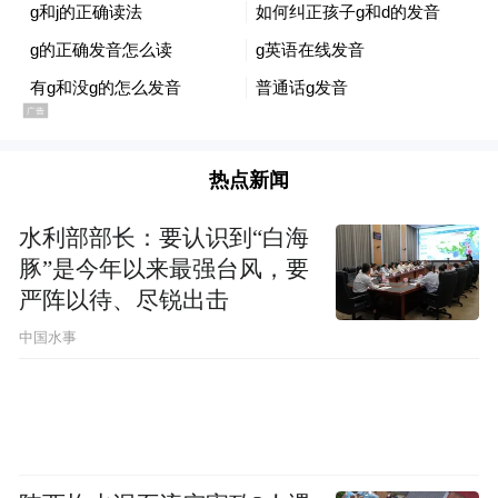
税价格为准。
2
汽车置换更新补贴
热点新闻
补贴时间：2026年1月1日至12月31日
水利部部长：要认识到“白海
①购买纳入减免购置税车型目录的新能源乘
豚”是今年以来最强台风，要
1.5万元
用车，补贴车价的8%(最高不超过
)；
严阵以待、尽锐出击
中国水事
②购买2.0升及以下排量燃油乘用车，补贴车
1.3万元
价的6%(最高不超过
)。
粤焕
消费者可通过云闪付或微信APP搜索“