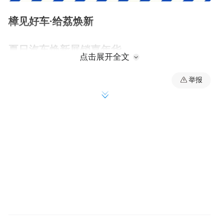
樟见好车·给荔焕新
夏日汽车焕新展销嘉年华
点击展开全文
举报
于6月18日-20日14:00-21:00，在天一城广场
举行，要买车的朋友看过来，18-20号在樟木