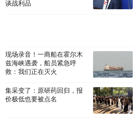
谈战利品
条件燃油乘用车新车的，按新车销售价格的
最高1.5万元
10%给予补贴，补贴金额
。
注：对报废新能源乘用车并购买燃油乘用车
的，不给予补贴。
现场录音！一商船在霍尔木
旧车的注册登记时间
兹海峡遇袭，船员紧急呼
救：我们正在灭火
①若参与申领补贴的报废旧车为汽油乘用
车，则其注册登记时间应在2013年6月30日
集采变了：原研药回归，报
价极低也要被点名
（含当日，下同）之前；
②若参与申领补贴的报废旧车为柴油及其他
燃料乘用车，则其注册登记时间应在2015年6