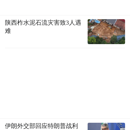
陕西柞水泥石流灾害致3人遇
难
广汽本田
伊朗外交部回应特朗普战利