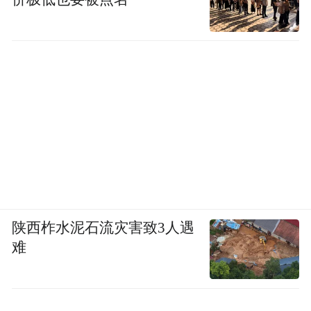
陕西柞水泥石流灾害致3人遇
难