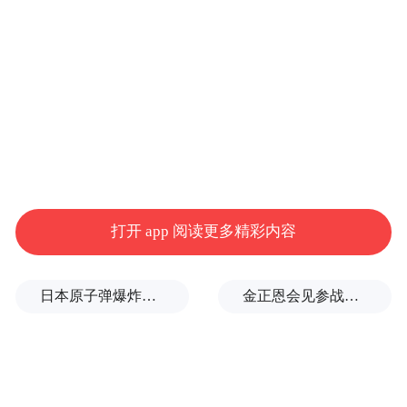
头天一城集合啦！九大品牌齐上阵。
打开 app 阅读更多精彩内容
日本原子弹爆炸亲历者警告高市：想通过战争成为大国，这种想法本身就是错误的
金正恩会见参战老兵和战时立功者
现在购买汽车还享有广东优品购汽车购新补
贴、置换更新和报废更新，叠加车企优惠政
策，进一步提振市民消费信心，释放消费热
情。