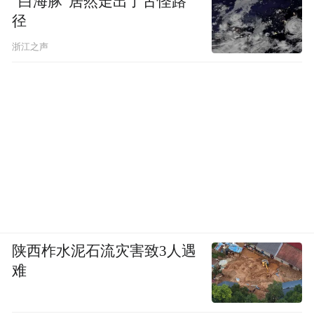
“白海豚”居然走出了古怪路
径
浙江之声
来源：东莞市汽车行业协会
编辑：秦文君
“特别声明：以上作品内容(包括在内的视频、图片或音
频)为凤凰网旗下自媒体平台“大风号”用户上传并发
布，本平台仅提供信息存储空间服务。
Notice: The content above (including the videos,
pictures and audios if any) is uploaded and posted
by the user of Dafeng Hao, which is a social media
platform and merely provides information storage
陕西柞水泥石流灾害致3人遇
space services.”
难