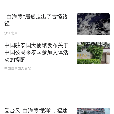
月30日之前；
③若参与申领补贴的报废旧车为新能源乘用
“白海豚”居然走出了古怪路
车，则其注册登记时间应在2019年12月31日
径
之前。
浙江之声
中国驻泰国大使馆发布关于
登录全国汽车流
申请入口个人消费者可通过
中国公民来泰国参加文体活
通信息管理系统网站或“汽车以旧换新”
小程
动的提醒
序，点击“汽车以旧换新”专题，进入申请页
中国驻泰国大使馆
面，填写申请信息并上传所需附件申请补
贴。
宝 马
受台风“白海豚”影响，福建