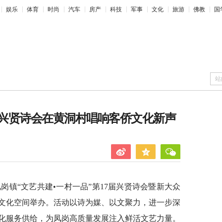
娱乐
体育
时尚
汽车
房产
科技
军事
文化
旅游
佛教
国
站
兴贤诗会在黄洞村唱响客侨文化新声
凤岗镇“文艺共建•一村一品”第17届兴贤诗会暨新大众
文化空间举办。活动以诗为媒、以文聚力，进一步深
化服务供给，为凤岗高质量发展注入鲜活文艺力量。