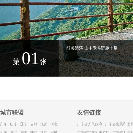
醉美清溪 山中禾雀野趣十足
01
第
张
城市联盟
友情链接
广东
山东
辽宁
吉林
江苏
河北
广东省人民政府
广东省发展和改
河南
湖北
湖南
陕西
江西
安徽
广东省文化和旅游厅
广东省工业