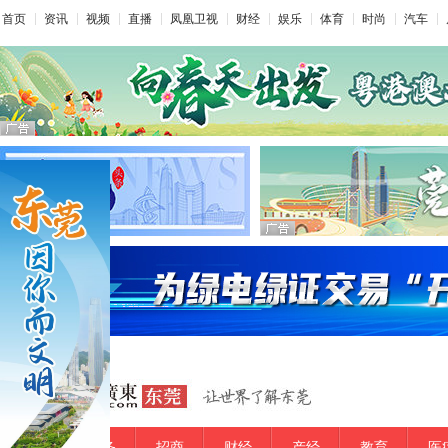
首页
资讯
视频
直播
凤凰卫视
财经
娱乐
体育
时尚
汽车
要闻
政务
招商
财经
产经
教育
医