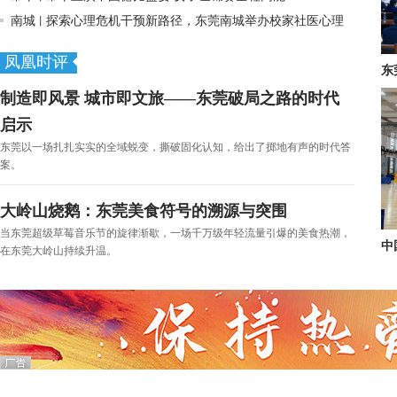
南城
探索心理危机干预新路径，东莞南城举办校家社医心理
丨
防护示范演练
凤凰时评
东
制造即风景 城市即文旅——东莞破局之路的时代
启示
东莞以一场扎扎实实的全域蜕变，撕破固化认知，给出了掷地有声的时代答
案。
大岭山烧鹅：东莞美食符号的溯源与突围
当东莞超级草莓音乐节的旋律渐歇，一场千万级年轻流量引爆的美食热潮，
中
在东莞大岭山持续升温。
动