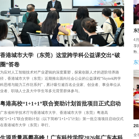
东
4
享
>
动
香港城市大学（东莞）这堂跨学科公益课交出“破
东
圈”答卷
为应对人工智能技术对产业逻辑的深度重塑，探索创新人才的进阶培养路
径，香港城市大学（东莞）近期推出面向社会公众的公益课程“Skytrek跨学
科思维与能力工作坊系列”，累计吸引逾百名企业家、创业者、事业单位从
业者、职场人士及大中学生等多元背景群体参与。
粤港高校“1+1+1”联合资助计划首批项目正式启动
广东省科学技术厅与香港城市大学、香港城市大学（东莞）粤港高
校“1+1+1”联合资助计划（以下简称“1+1+1”计划）第一批立项项目启动仪式
在香港城市大学（东莞）举行。
2
全
生源质量再攀高峰！广东科技学院2026年广东本科