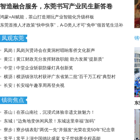
智造融合服务，东莞书写产业民生新答卷
鸿蒙+AI赋能，茶山打造潮玩产业智能化升级样板
东莞首推人才政策“快申快享”，A-D类人才可“免申”领首笔生活补
贴
凤观东莞
锵
凤岗
凤岗兴贤诗会在黄洞村唱响客侨文化新声
丨
黄江
黄江财政充分发挥财政职能 助力发展“提新质”
丨
中堂
中堂企业斩获防爆灯具创新奖
丨
横沥
横沥镇张坑村获评广东省第二批“百千万工程”典型村
丨
长安
长安端午趣享周再登央视
丨
镇街焦点
东
域
茶山
在茶山南社，沉浸式体验非遗文旅魅力！
丨
东城
“边角地变休闲风景！东城这里幸福“加码”
丨
寮步
寮步镇表彰“两优一先”并颁发“光荣在党50年”纪念章
丨
常平
常平上演中国德比盛宴 女子世锦赛全程高能
丨