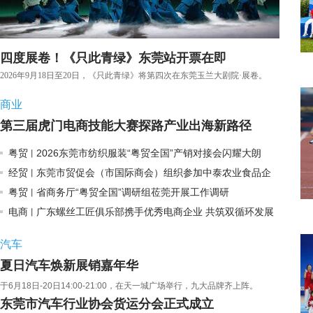
四度展卷！《只此青绿》东莞站开票在即
2026年9月18日至20日，《只此青绿》将第四次在东莞玉兰大剧院·展卷。
商业
第三届虎门电商技能大赛探路产业出海新路径
粤贸
2026东莞市纺织服装“粤贸全国”产销对接会闪耀大朗
丨
经贸
东莞市贸促会（市国际商会）组织参加中泰农业食品企
丨
粤贸
省商务厅“粤贸全国”调研组莅莞开展工作调研
业经贸投资对接会
丨
电商
广东螺丝工匠俱乐部携手优秀电商企业 共筑双循环发展
丨
新生态
汽车
夏日汽车焕新展销嘉年华
于6月18日-20日14:00-21:00，在天一城广场举行，九大品牌齐上阵。
东莞市汽车行业协会货运分会正式成立