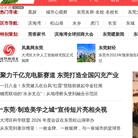
热门导读:
凰探
城市心观察
东莞名师·名校·名校长
东莞
区市导航:
滨海湾
松山湖
水乡
虎门
长安
东城
特别策划:
莞香家书
滨海湾全球招商大会
东莞暖新闻
东
凤凰网东莞
东莞财经
大湾区大学人工智能研究院正式
东莞市2023年预算报
揭牌
过
聚力千亿充电新赛道 东莞打造全国闪充产业
集聚高地
一日八金！东莞健儿在台风“红霞”登陆前掀起夺金狂潮
穗莞联动的“水乡支点”：从地理桥头堡到融合示范区
“东莞·制造美学之城”宣传短片亮相央视
大湾区科学联盟 2026 年度会议在东莞松山湖举办
从东莞到塞尔维亚：一枚金牌、一枚银牌，与一座城市的篮球答
案